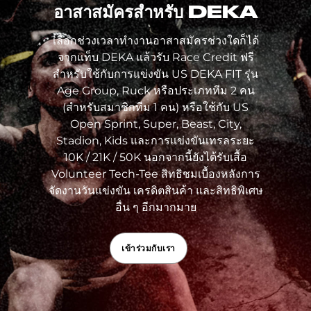
อาสาสมัครสำหรับ DEKA
เลือกช่วงเวลาทำงานอาสาสมัครช่วงใดก็ได้
จากแท็บ DEKA แล้วรับ Race Credit ฟรี
สำหรับใช้กับการแข่งขัน US DEKA FIT รุ่น
Age Group, Ruck หรือประเภททีม 2 คน
(สำหรับสมาชิกทีม 1 คน) หรือใช้กับ US
Open Sprint, Super, Beast, City,
Stadion, Kids และการแข่งขันเทรลระยะ
10K / 21K / 50K นอกจากนี้ยังได้รับเสื้อ
Volunteer Tech-Tee สิทธิชมเบื้องหลังการ
จัดงานวันแข่งขัน เครดิตสินค้า และสิทธิพิเศษ
อื่น ๆ อีกมากมาย
เข้าร่วมกับเรา